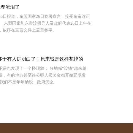
总理流泪了
社10月26日报道，东盟国家26日签署宣言，接受东帝汶正
。 东盟国家和东帝汶领导人及政府代表26日上午在
上，依序在宣言文件上盖章签字。
，终于有人讲明白了！原来钱是这样花掉的
，你是不是也发现了一个怪现象： 各地喊“没钱”越来越
端，有的地方甚至连公职人员奖金都开始延期发
：我们不是年年纳税，政府怎么