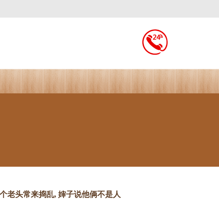
两个老头常来捣乱, 婶子说他俩不是人