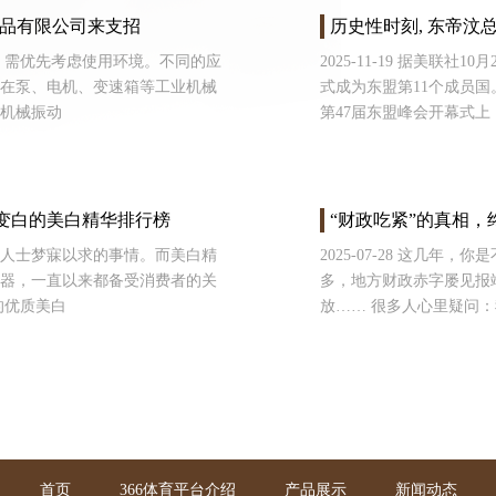
品有限公司来支招
历史性时刻, 东帝汶
封圈时，需优先考虑使用环境。不同的应
2025-11-19 据美联
在泵、电机、变速箱等工业机械
式成为东盟第11个成员国
机械振动
第47届东盟峰会开幕式
外变白的美白精华排行榜
“财政吃紧”的真相
是众多人士梦寐以求的事情。而美白精
2025-07-28 这几年
器，一直以来都备受消费者的关
多，地方财政赤字屡见报
的优质美白
放…… 很多人心里疑问
首页
366体育平台介绍
产品展示
新闻动态