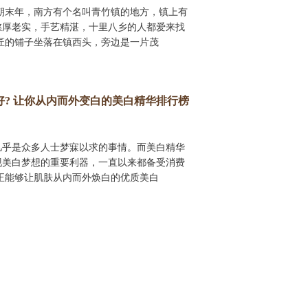
朝末年，南方有个名叫青竹镇的地方，镇上有
憨厚老实，手艺精湛，十里八乡的人都爱来找
匠的铺子坐落在镇西头，旁边是一片茂
好? 让你从内而外变白的美白精华排行榜
几乎是众多人士梦寐以求的事情。而美白精华
现美白梦想的重要利器，一直以来都备受消费
正能够让肌肤从内而外焕白的优质美白