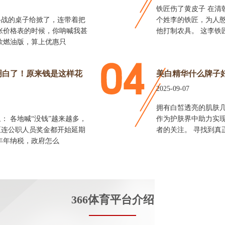
铁匠伤了黄皮子 在清
格战的桌子给掀了，连带着把
个姓李的铁匠，为人
张价格表的时候，你呐喊我甚
他打制农具。 这李铁
6款燃油版，算上优惠只
明白了！原来钱是这样花
美白精华什么牌子
2025-09-07
拥有白皙透亮的肌肤
： 各地喊“没钱”越来越多，
作为护肤界中助力实
至连公职人员奖金都开始延期
者的关注。 寻找到真
年年纳税，政府怎么
366体育平台介绍